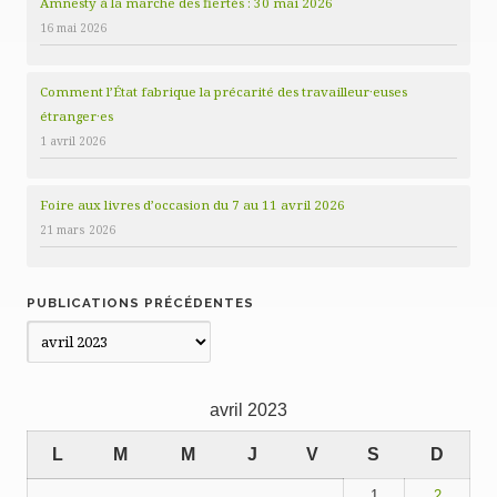
Amnesty à la marche des fiertés : 30 mai 2026
16 mai 2026
Comment l’État fabrique la précarité des travailleur·euses
étranger·es
1 avril 2026
Foire aux livres d’occasion du 7 au 11 avril 2026
21 mars 2026
PUBLICATIONS PRÉCÉDENTES
Publications
précédentes
avril 2023
L
M
M
J
V
S
D
1
2