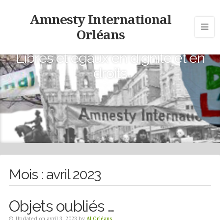
Amnesty International
Orléans
Libres et égaux en dignité et en
droits
Mois :
avril 2023
Objets oubliés …
Updated on avril 3, 2023 by
AI Orléans