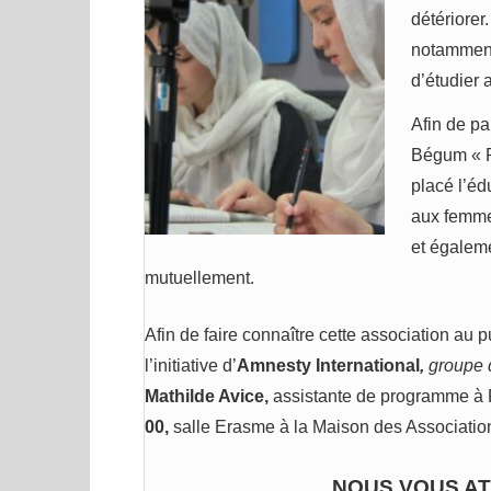
détériorer
notamment l
d’étudier 
Afin de pal
Bégum « R
placé l’éd
aux femme
et égaleme
mutuellement.
Afin de faire connaître cette association au p
l’initiative d’
Amnesty International
,
groupe 
Mathilde Avice,
assistante de programme à
00,
salle Erasme à la Maison des Associations
NOUS VOUS A