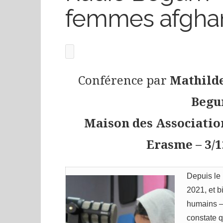
femmes afgha
Conférence par
Mathild
Beg
Maison des Association
Erasme – 3/1
Depuis le 
2021, et b
humains –
constate 