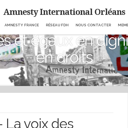
Amnesty International Orléans
AMNESTY FRANCE
RÉSEAU FDH
NOUS CONTACTER
MEM
es et égaux en digni
en droits
 La voix des