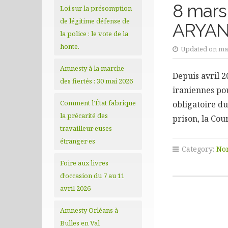
8 mars
Loi sur la présomption
de légitime défense de
ARYAN
la police : le vote de la
honte.
Updated on mar
Amnesty à la marche
Depuis avril 2
des fiertés : 30 mai 2026
iraniennes pou
Comment l’État fabrique
obligatoire du
la précarité des
prison, la Cou
travailleur·euses
étranger·es
Category:
Non
Foire aux livres
d’occasion du 7 au 11
avril 2026
Amnesty Orléans à
Bulles en Val