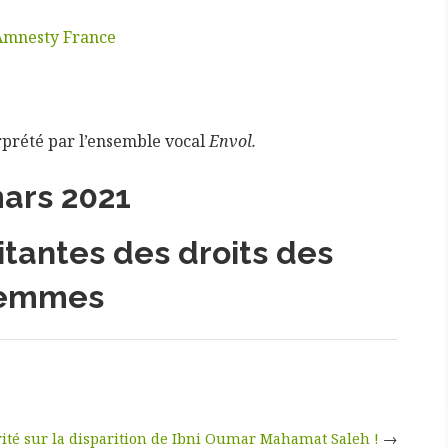
r Amnesty France
rprété par l’ensemble vocal
Envol.
ars 2021
litantes des droits des
emmes
érité sur la disparition de Ibni Oumar Mahamat Saleh !
→