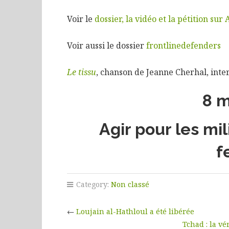
Voir le
dossier, la vidéo et la pétition su
Voir aussi le dossier
frontlinedefenders
Le tissu
, chanson de Jeanne Cherhal, inte
8 m
Agir pour les mi
f
Category:
Non classé
←
Loujain al-Hathloul a été libérée
Tchad : la v