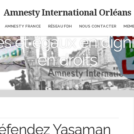
Amnesty International Orléans
AMNESTY FRANCE
RÉSEAU FDH
NOUS CONTACTER
MEM
es et égaux en digni
en droits
 défendez Yasaman