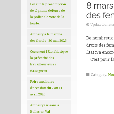
8 mars 
Loi sur la présomption
de légitime défense de
des fe
la police : le vote de la
honte.
Updated on mar
Amnesty à la marche
De nombreux te
des fiertés : 30 mai 2026
droits des fe
Comment l’État fabrique
État n’a encor
la précarité des
C’est pour fa
travailleur·euses
étranger·es
Category:
Non
Foire aux livres
d’occasion du 7 au 11
avril 2026
Amnesty Orléans à
Bulles en Val