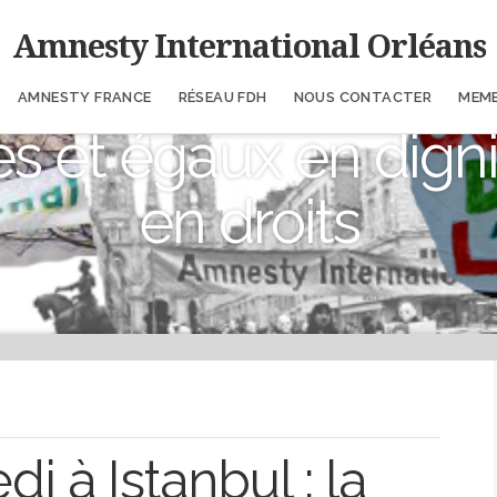
Amnesty International Orléans
AMNESTY FRANCE
RÉSEAU FDH
NOUS CONTACTER
MEM
es et égaux en digni
en droits
 à Istanbul : la