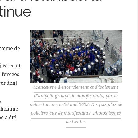
tinue
roupe de
ustice et
s forcées
 rendent
Manœuvre d’encerclement et d’isolement
d’un petit groupe de manifestants, par la
,
police turque, le 20 mai 2023. Dix fois plus de
 l’homme
policiers que de manifestants. Photos issues
e a été
de twitter.