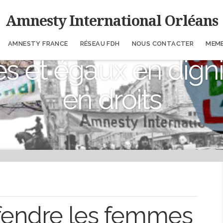
Amnesty International Orléans
AMNESTY FRANCE
RÉSEAU FDH
NOUS CONTACTER
MEM
es et égaux en digni
en droits
fendre les femmes