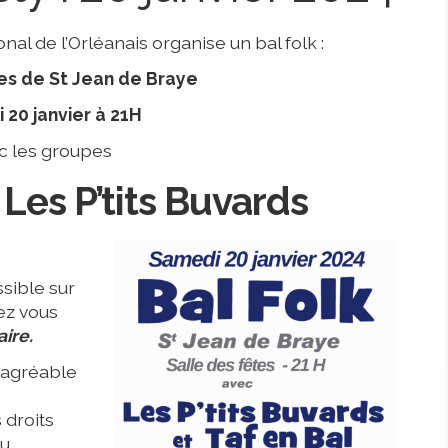
al de l’Orléanais organise un bal folk :
es de St Jean de Braye
20 janvier à 21H
c les groupes
–
Les P’tits Buvards
ssible sur
ez vous
ire.
l’agréable
 droits
du