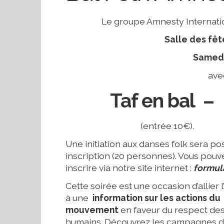
Le groupe Amnesty Internation
Salle des fêt
Samedi 
ave
Taf en bal 
(entrée 10€).
Une initiation aux danses folk sera po
inscription (20 personnes). Vous pouv
inscrire via notre site internet :
formula
Cette soirée est une occasion d’allier 
à une
information
sur les actions du
mouvement
en faveur du respect des
humains. Découvrez les campagnes 