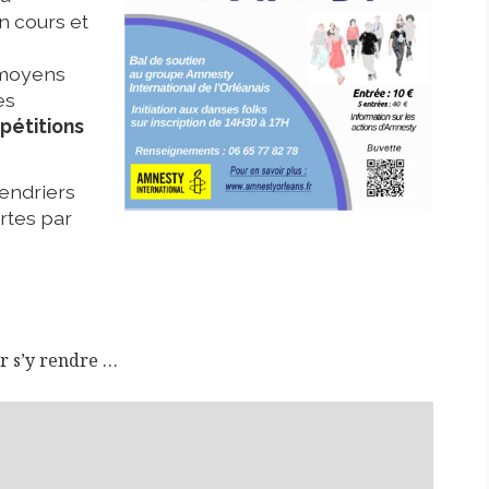
n cours et
s
 moyens
es
 pétitions
lendriers
rtes par
r s’y rendre …